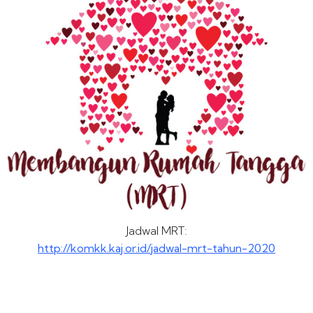
Jadwal MRT:
http://komkk.kaj.or.id/jadwal-mrt-tahun-2020